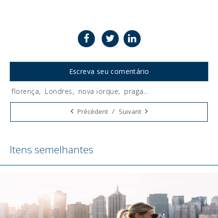
Escreva seu comentário
florença
,
Londres
,
nova iorque
,
praga
...
Tags:
/
Précédent
Suivant
Itens semelhantes