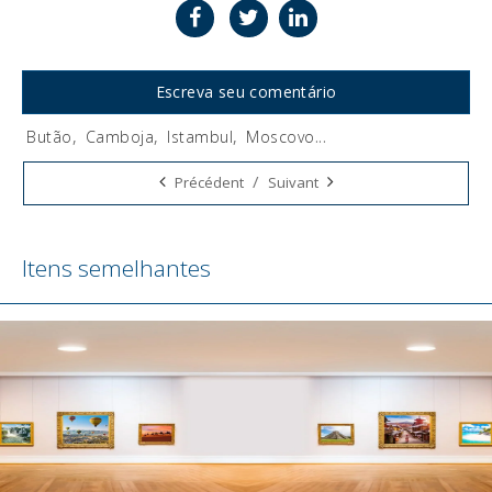
Escreva seu comentário
Butão
,
Camboja
,
Istambul
,
Moscovo
...
Tags:
/
Précédent
Suivant
Itens semelhantes