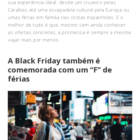
sua experiência ideal: desde um cruzeiro pelas
Caraíbas até uma escapadela cultural pela Europa ou
umas férias em família nas costas espanholas. E o
melhor de tudo é que, mesmo sem ainda conhecer
as ofertas concretas, a promessa é sempre a mesma:
viajar mais por menos.
A Black Friday também é
comemorada com um “F” de
férias