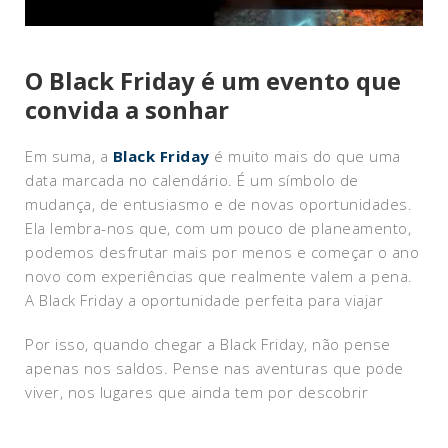
O Black Friday é um evento que
convida a sonhar
Em suma, a
Black Friday
é muito mais do que uma
data marcada no calendário. É um símbolo de
mudança, de entusiasmo e de novas oportunidades.
Ela lembra-nos que, com um pouco de planeamento,
podemos desfrutar mais por menos e começar o ano
novo com experiências que realmente valem a pena.
A Black Friday a oportunidade perfeita para viajar
Por isso, quando chegar a Black Friday, não pense
apenas nos saldos. Pense nas aventuras que pode
viver, nos lugares que ainda tem por descobrir