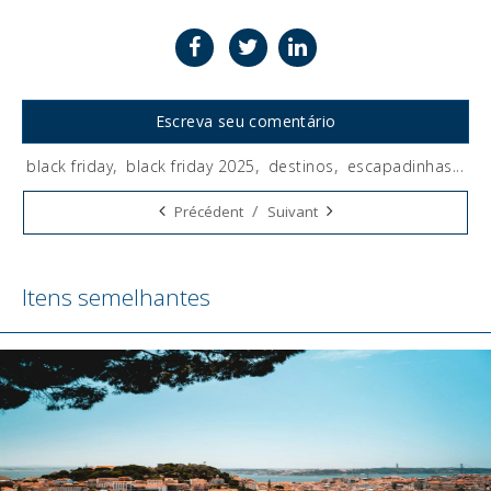
Escreva seu comentário
black friday
,
black friday 2025
,
destinos
,
escapadinhas
...
Tags:
/
Précédent
Suivant
Itens semelhantes