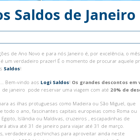
s Saldos de Janeiro
uções de Ano Novo e para nós Janeiro é, por excelência, o m
 é um verdadeiro prazer! É o momento de procurar aquele p
os
Saldos
!
s … Bem-vindo aos
Logi Saldos
!
Os grandes descontos em v
 de janeiro pode reservar uma viagem com até
20% de desc
ara as ilhas protuguesas como Madeira ou São Miguel, que
todo o ano, fascinantes capitais europeias como Roma ou
 Egipto, Islândia ou Maldivas, cruzeiros , escapadinhas de
á ativa até 31 de janeiro para viajar até 31 de março.
s, verdadeiras pechinchas para aproveitar ainda neste