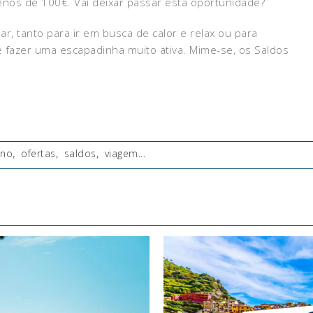
enos de 100€. Vai deixar passar esta oportunidade?
ar, tanto para ir em busca de calor e relax ou para
e fazer uma escapadinha muito ativa. Mime-se, os Saldos
rno
,
ofertas
,
saldos
,
viagem
...
: