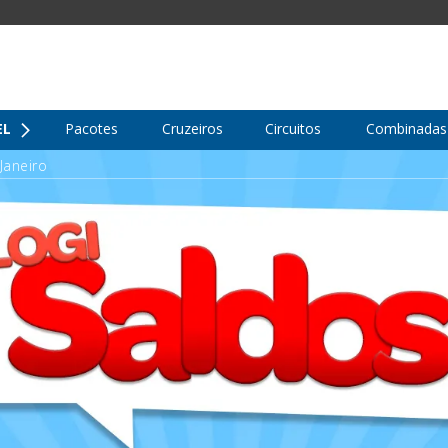
EL
Pacotes
Cruzeiros
Circuitos
Combinadas
Janeiro