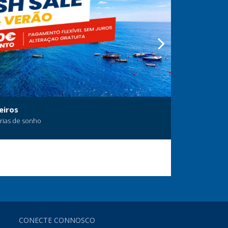
eiros
Marrocos:
érias de sonho
CONECTE CONNOSCO