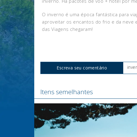
inverno. Há pacotes de voo + hotel por m
O inverno é uma época fantástica para viaj
aproveitar os encantos do frio e da neve 
das Viagens chegaram!
inve
Escreva seu comentário
Tags
Itens semelhantes