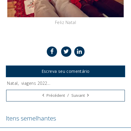
Feliz Natal
Escreva seu comentário
Natal
,
viagens 2022
...
Tags:
/
Précédent
Suivant
Itens semelhantes