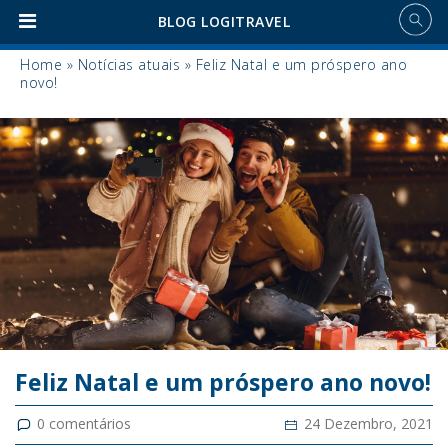
BLOG LOGITRAVEL
Home
»
Notícias atuais
»
Feliz Natal e um próspero ano
novo!
Feliz Natal e um próspero ano novo!
0
comentários
24 Dezembro, 2021