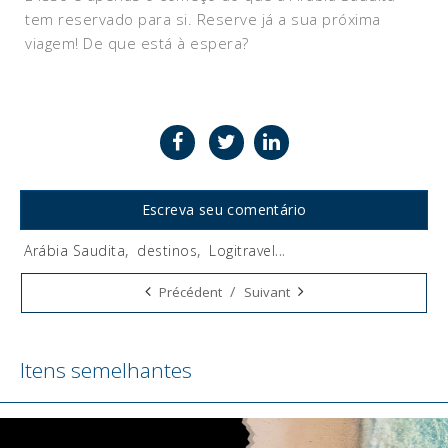
tem reservado para si. Reserve já a sua próxima
viagem! De que está à espera?
Escreva seu comentário
Arábia Saudita
,
destinos
,
Logitravel
...
Tags:
/
Précédent
Suivant
Itens semelhantes