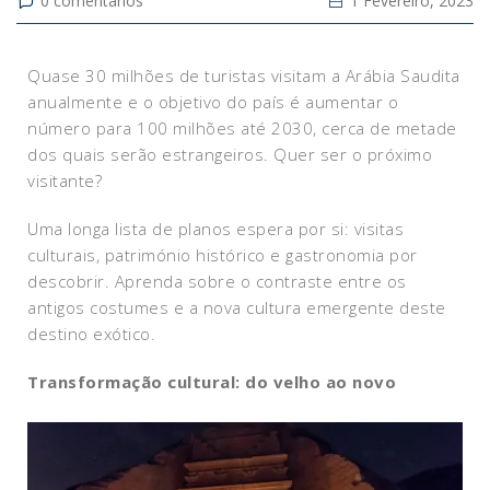
0
comentários
1 Fevereiro, 2023
Quase 30 milhões de turistas visitam a Arábia Saudita
anualmente e o objetivo do país é aumentar o
número para 100 milhões até 2030, cerca de metade
dos quais serão estrangeiros. Quer ser o próximo
visitante?
Uma longa lista de planos espera por si: visitas
culturais, património histórico e gastronomia por
descobrir. Aprenda sobre o contraste entre os
antigos costumes e a nova cultura emergente deste
destino exótico.
Transformação cultural: do velho ao novo