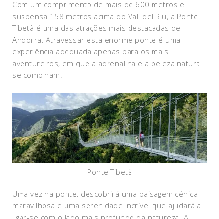
Com um comprimento de mais de 600 metros e
suspensa 158 metros acima do Vall del Riu, a Ponte
Tibetà é uma das atrações mais destacadas de
Andorra. Atravessar esta enorme ponte é uma
experiência adequada apenas para os mais
aventureiros, em que a adrenalina e a beleza natural
se combinam.
Ponte Tibetà
Uma vez na ponte, descobrirá uma paisagem cénica
maravilhosa e uma serenidade incrível que ajudará a
ligar-se com o lado mais profundo da natureza. A