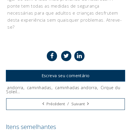
ponte tem todas as medidas de segurança
necessárias para que adultos e crianças desfrutem
desta experiência sem quaisquer problemas. Atreve-
se?
Escreva seu comentário
andorra
,
caminhadas
,
caminhadas andorra
,
Cirque du
Soleil
...
Tags:
/
Précédent
Suivant
Itens semelhantes