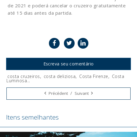
de 2021 e poderá cancelar o cruzeiro gratuitamente
até 15 dias antes da partida.
Escreva seu comentário
costa cruzeiros
,
costa deliziosa
,
Costa Firenze
,
Costa
Luminosa
...
Tags:
/
Précédent
Suivant
Itens semelhantes