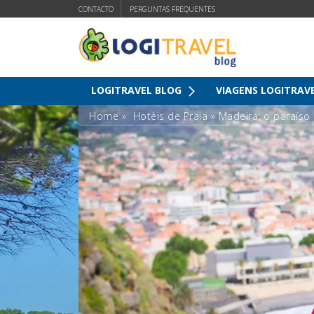
CONTACTO
PERGUNTAS FREQUENTES
LOGITRAVEL BLOG
VIAGENS LOGITRAV
Home
»
Hotèis de Praia
»
Madeira: o paraíso