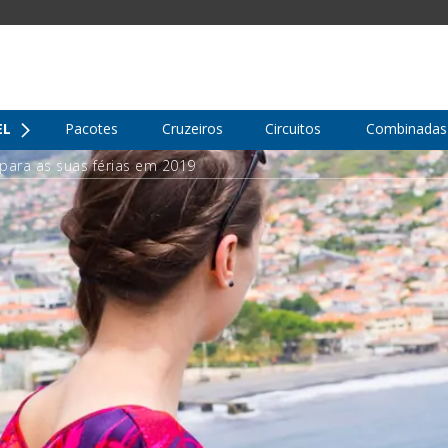
EL
Pacotes
Cruzeiros
Circuitos
Combinadas
 para as suas férias em 2019