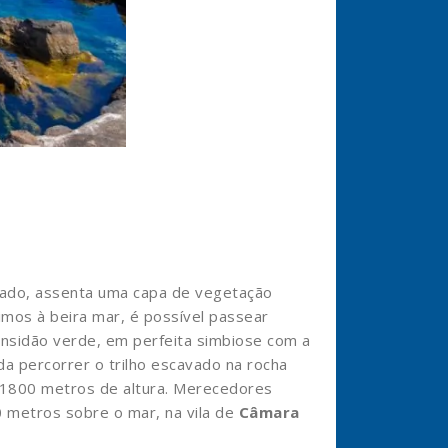
ntado, assenta uma capa de vegetação
imos à beira mar, é possível passear
ensidão verde, em perfeita simbiose com a
 percorrer o trilho escavado na rocha
e 1800 metros de altura. Merecedores
0 metros sobre o mar, na vila de
Câmara