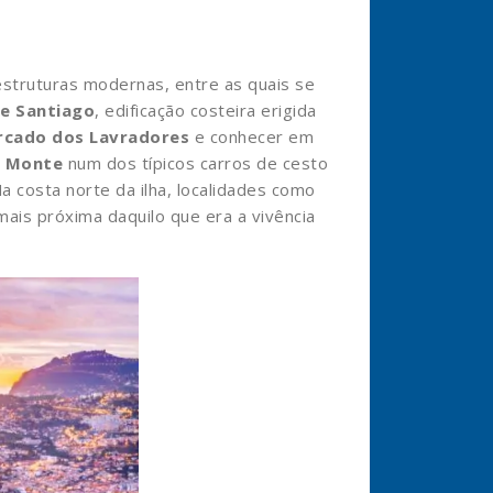
estruturas modernas, entre as quais se
de Santiago
, edificação costeira erigida
cado dos Lavradores
e conhecer em
o Monte
num dos típicos carros de cesto
Na costa norte da ilha, localidades como
ais próxima daquilo que era a vivência