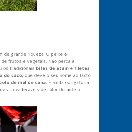
m de grande riqueza. O peixe é
 de frutos e vegetais. Não perca a
ou os tradicionais
bifes de atum
e
filetes
o do caco
, que deve o seu nome ao facto
bolo de mel de cana
. É ainda obrigatória
dades consideráveis de calor durante o