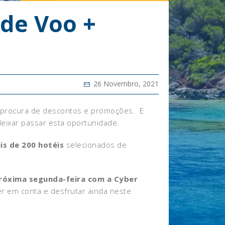
 de Voo +
26 Novembro, 2021
 à procura de descontos e promoções. E
deixar passar esta oportunidade.
s de 200 hotéis
selecionados de
róxima segunda-feira com a Cyber
er em conta e desfrutar ainda neste