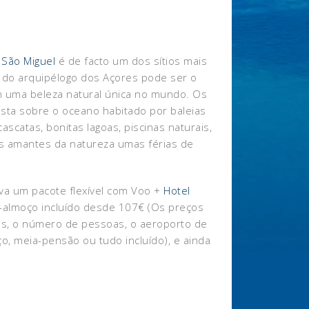
e
São Miguel
é de facto um dos sítios mais
ha do arquipélogo dos Açores pode ser o
m uma beleza natural única no mundo. Os
sta sobre o oceano habitado por baleias
cascatas, bonitas lagoas, piscinas naturais,
os amantes da natureza umas férias de
rva um pacote flexível com Voo +
Hotel
almoço incluído desde 107€ (Os preços
as, o número de pessoas, o aeroporto de
ço, meia-pensão ou tudo incluído), e ainda