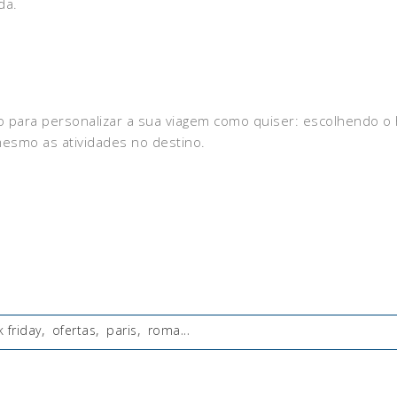
da.
 para personalizar a sua viagem como quiser: escolhendo o h
mesmo as atividades no destino.
k friday
,
ofertas
,
paris
,
roma
...
: