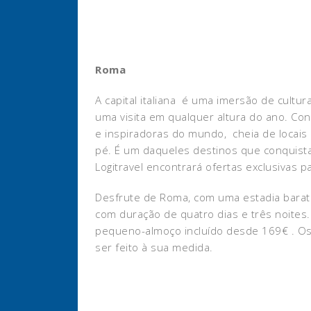
Roma
A capital italiana é uma imersão de cultur
uma visita em qualquer altura do ano. Co
e inspiradoras do mundo, cheia de locais
pé. É um daqueles destinos que conquista
Logitravel encontrará ofertas exclusivas pa
Desfrute de Roma, com uma estadia bara
com duração de quatro dias e três noites
pequeno-almoço incluído desde 169€ . O
ser feito à sua medida.