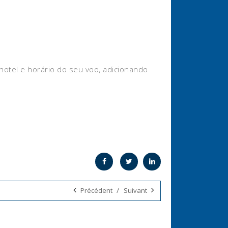
otel e horário do seu voo, adicionando
/
Précédent
Suivant