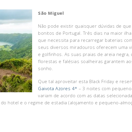
São Miguel
Não pode existir quaisquer dúvidas de qu
bonitos de Portugal. Três dias na maior il
que necessita para recarregar baterias co
seus diversos miradouros oferecem uma vi
e golfinhos. As suas praias de areia negra, 
florestas e falésias soalheiras garantem a
sonho.
Que tal aproveitar esta Black Friday e rese
Gaivota Azores 4*
– 3 noites com pequeno-
variam de acordo com as datas selecionad
ia do hotel e o regime de estadia (alojamento e pequeno-almo