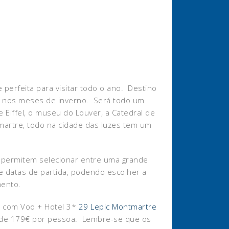
 perfeita para visitar todo o ano. Destino
a nos meses de inverno. Será todo um
iffel, o museu do Louver, a Catedral de
artre, todo na cidade das luzes tem um
e permitem selecionar entre uma grande
e datas de partida, podendo escolher a
mento.
 é com Voo + Hotel 3*
29 Lepic Montmartre
sde 179€ por pessoa. Lembre-se que os