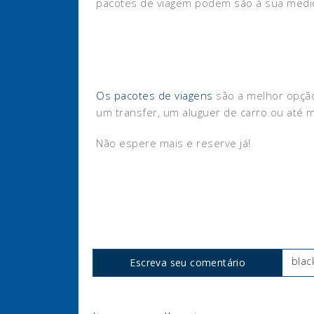
pacotes de viagem podem são à sua medi
Os pacotes de viagens
são a melhor opção
um transfer, um aluguer de carro ou até 
Não espere mais e reserve já!
blac
Escreva seu comentário
Tags