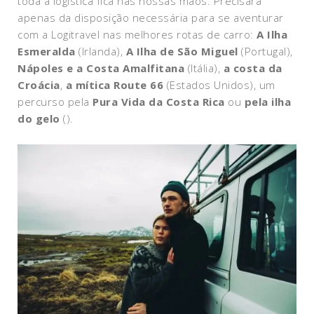
toda a logística fica nas nossas mãos. Precisará
apenas da disposição necessária para se aventurar
com a Logitravel nas melhores rotas de carro:
A Ilha
Esmeralda
(Irlanda),
A Ilha de São Miguel
(Portugal),
Nápoles e a Costa Amalfitana
(Itália),
a costa da
Croácia
,
a mítica Route 66
(Estados Unidos), um
percurso pela
Pura Vida da Costa Rica
ou
pela ilha
do gelo
().