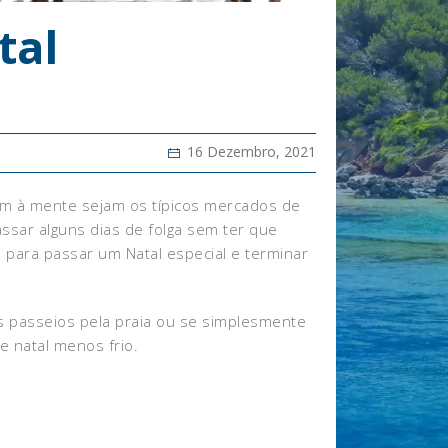
tal
16 Dezembro, 2021
vêm à mente sejam os típicos mercados de
ssar alguns dias de folga sem ter que
para passar um Natal especial e terminar
os passeios pela praia ou se simplesmente
e natal menos frio.