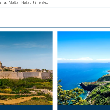
ira
,
Malta
,
Natal
,
ténérife
...
: