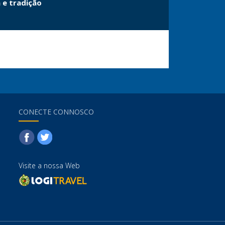
 e tradição
Descubra u
Madeira!
CONECTE CONNOSCO
Visite a nossa Web