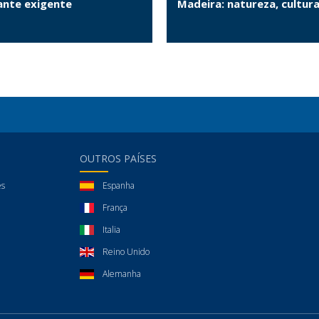
jante exigente
Madeira: natureza, cultura
OUTROS PAÍSES
es
Espanha
França
Italia
Reino Unido
Alemanha