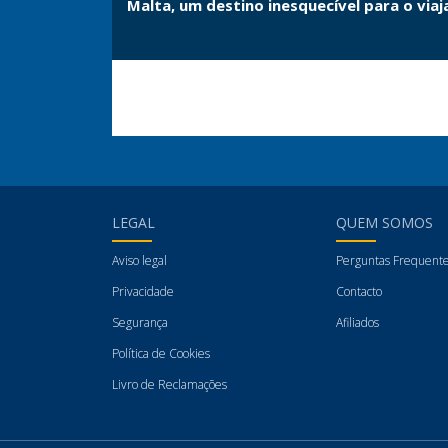
sa
Malta, um destino inesquecível para o via
LEGAL
QUEM SOMOS
Aviso legal
Perguntas Frequent
Privacidade
Contacto
Segurança
Afiliados
Política de Cookies
Livro de Reclamações