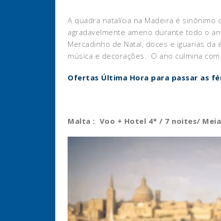
A quadra natalícia na Madeira é sinônimo
agradavelmente ameno durante todo o ano,
Mercadinho de Natal, doces e iguarias da
música e decorações. O ano culmina com o 
Ofertas Última Hora para passar as fé
Malta : Voo + Hotel 4* / 7 noites/ Mei