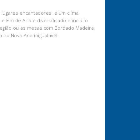
m lugares encantadores e um clima
Fim de Ano é diversificado e inclui o
 região ou as mesas com Bordado Madeira,
 no Novo Ano inigualável.