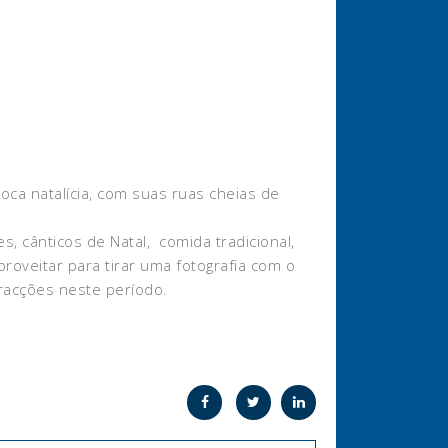
ca natalícia, com suas ruas cheias de
s, cânticos de Natal, comida tradicional,
oveitar para tirar uma fotografia com o
racções neste período.