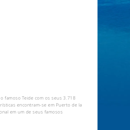
am o famoso Teide com os seus 3.718
urísticas encontram-se em Puerto de la
icional em um de seus famosos