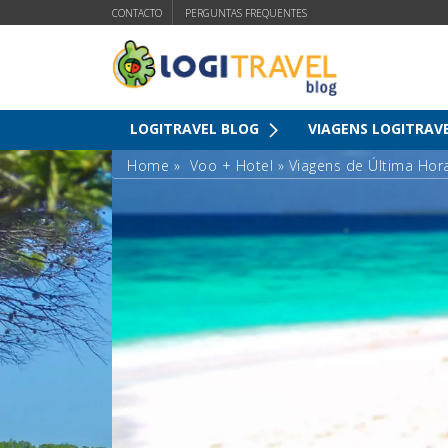
CONTACTO
PERGUNTAS FREQUENTES
LOGITRAVEL BLOG
VIAGENS LOGITRAV
Home
»
Voo + Hotel
»
Viagens de Última Hor