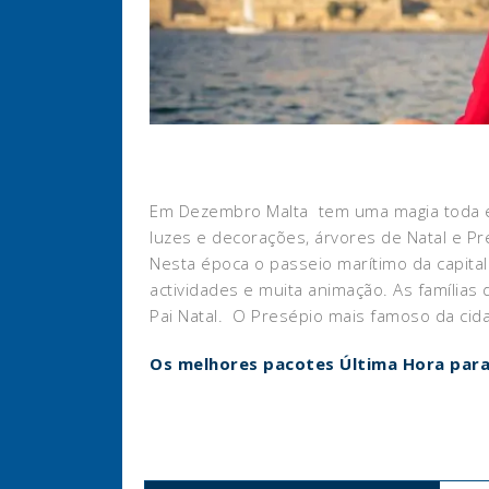
Em Dezembro Malta tem uma magia toda esp
luzes e decorações, árvores de Natal e Pr
Nesta época o passeio marítimo da capital 
actividades e muita animação. As família
Pai Natal. O Presépio mais famoso da cid
Os melhores pacotes Última Hora para 