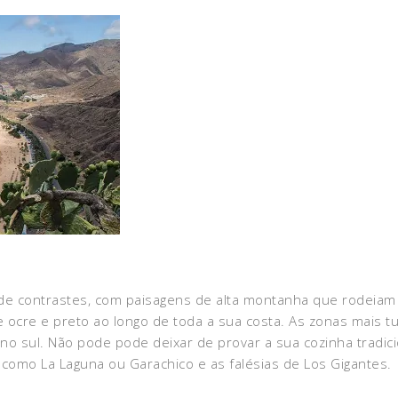
lha de contrastes, com paisagens de alta montanha que rodei
e ocre e preto ao longo de toda a sua costa. As zonas mais t
e, no sul. Não pode pode deixar de provar a sua cozinha trad
omo La Laguna ou Garachico e as falésias de Los Gigantes.