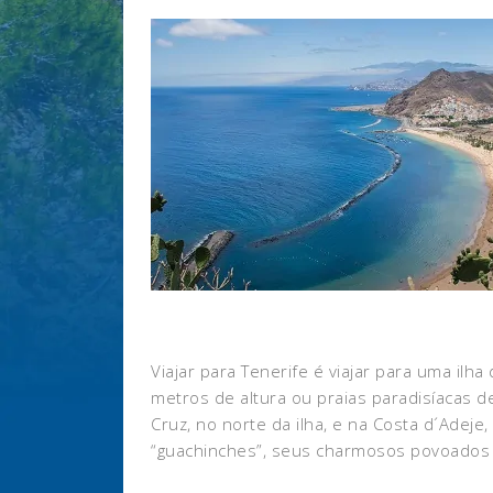
Viajar para Tenerife é viajar para uma i
metros de altura ou praias paradisíacas d
Cruz, no norte da ilha, e na Costa d´Adej
“guachinches”, seus charmosos povoados c