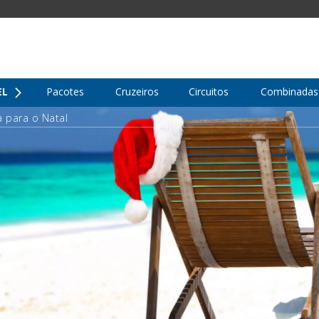
EL
Pacotes
Cruzeiros
Circuitos
Combinadas
a para o Natal