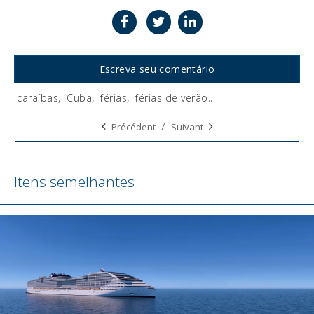
Escreva seu comentário
caraíbas
,
Cuba
,
férias
,
férias de verão
...
Tags:
/
Précédent
Suivant
Itens semelhantes