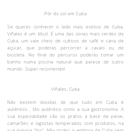
Pôr do sol em Cuba
Se queres conhecer o lado mais exótico de Cuba,
Viñales é um
Must
. É uma das zonas mais verdes de
Cuba, um vale cheio de cultivos de café e cana de
açúcar, que poderás percorrer a cavalo ou de
bicicleta. No final do percurso poderás tomar um
banho numa piscina natural que parece de outro
mundo. Super recomendo!
Viñales, Cuba
Não existem dúvidas de que tudo em Cuba é
autêntico… tão autêntico como a sua gastronomia. A
sua especialidade são os pratos à base de peixe,
camarões e lagostas temperados com produtos, na
sua maioria “bio”. Não podes ir embora de Cuba sem