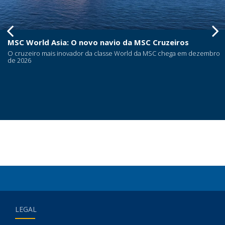
World Asia: O novo navio da MSC Cruzeiros
M
zeiro mais inovador da classe World da MSC chega em dezembro
26
LEGAL