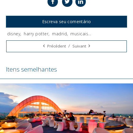
Escreva seu comentário
disney
,
harry potter
,
madrid
,
musicais
...
Tags:
/
Précédent
Suivant
Itens semelhantes