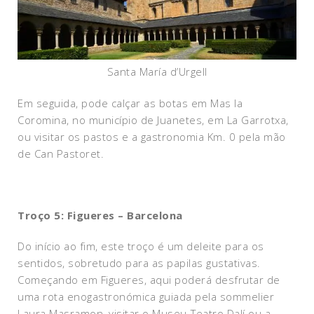
Santa María d’Urgell
Em seguida, pode calçar as botas em Mas la
Coromina, no município de Juanetes, em La Garrotxa,
ou visitar os pastos e a gastronomia Km. 0 pela mão
de Can Pastoret.
Troço 5: Figueres – Barcelona
Do início ao fim, este troço é um deleite para os
sentidos, sobretudo para as papilas gustativas.
Começando em Figueres, aqui poderá desfrutar de
uma rota enogastronómica guiada pela sommelier
Laura Masramon, visitar o Museu-Teatro Dalí ou a