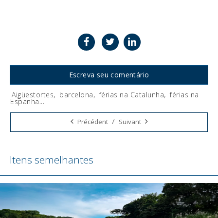
Escreva seu comentário
Aigüestortes
,
barcelona
,
férias na Catalunha
,
férias na
Espanha
...
Tags:
/
Précédent
Suivant
Itens semelhantes