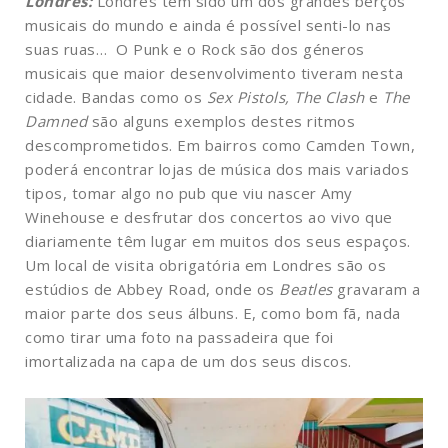
Londres:
Londres tem sido um dos grandes berços
musicais do mundo e ainda é possível senti-lo nas
suas ruas… O Punk e o Rock são dos géneros
musicais que maior desenvolvimento tiveram nesta
cidade. Bandas como os
Sex Pistols, The Clash
e
The
Damned
são alguns exemplos destes ritmos
descomprometidos. Em bairros como Camden Town,
poderá encontrar lojas de música dos mais variados
tipos, tomar algo no pub que viu nascer Amy
Winehouse e desfrutar dos concertos ao vivo que
diariamente têm lugar em muitos dos seus espaços.
Um local de visita obrigatória em Londres são os
estúdios de Abbey Road, onde os
Beatles
gravaram a
maior parte dos seus álbuns. E, como bom fã, nada
como tirar uma foto na passadeira que foi
imortalizada na capa de um dos seus discos.