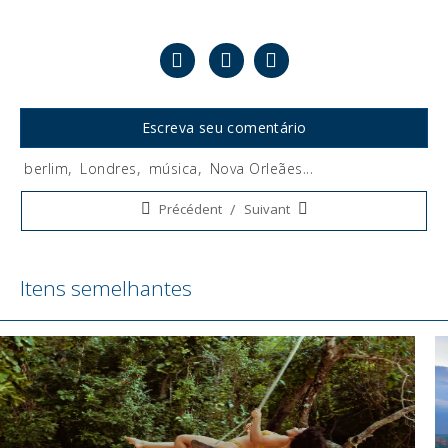
Escreva seu comentário
berlim
,
Londres
,
música
,
Nova Orleães
...
Tags:
/
Précédent
Suivant
Itens semelhantes