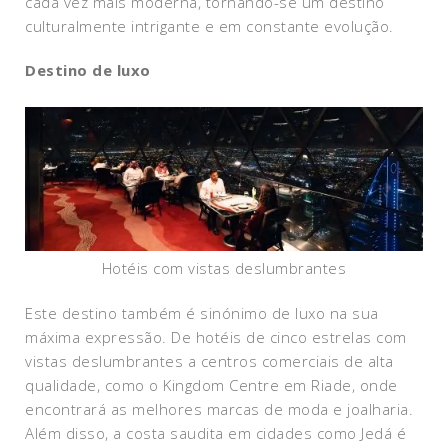
cada vez mais moderna, tornando-se um destino
culturalmente intrigante e em constante evolução.
Destino de luxo
Hotéis com vistas deslumbrantes
Este destino também é sinónimo de luxo na sua
máxima expressão. De hotéis de cinco estrelas com
vistas deslumbrantes a centros comerciais de alta
qualidade, como o Kingdom Centre em Riade, onde
encontrará as melhores marcas de moda e joalharia.
Além disso, a costa saudita em cidades como Jedá é