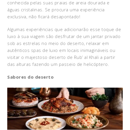
conhecida pelas suas praias de areia dourada e
águas cristalinas. Se procura uma experiência
exclusiva, não ficará desapontado!
Algumas experiências que adicionarão esse toque de
luxo à sua viagem são desfrutar de um jantar privado
sob as estrelas no meio do deserto, relaxar em
autênticos spas de luxo em locais inimagináveis ou
visitar o majestoso deserto de Rub’ al Khali a partir
das alturas fazendo um passeio de helicóptero.
Sabores do deserto